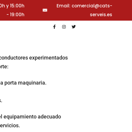
00h y 15:00h
Email: comercial@cats-
- 19:00h
serveis.es
Home
Transporte general
n conductores experimentados
orte:
a porta maquinaria.
.
el equipamiento adecuado
ervicios.